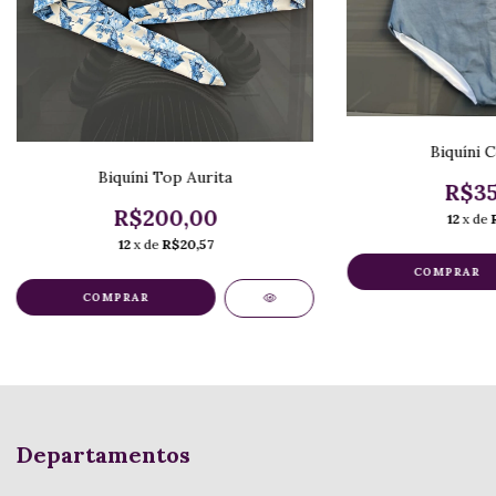
Biquíni 
Biquíni Top Aurita
R$35
R$200,00
12
x de
12
x de
R$20,57
COMPRAR
COMPRAR
Departamentos