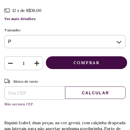
12
x de
R$36,00
Ver mais detalhes
Tamanho
ALTERAR CEP
Entregas para o CEP:
Meios de envio
CALCULAR
Não sei meu CEP
Biquini Izabel, duas peças, na cor grená, com calçinha drapeada
nas laterais para não apertar nenhuma gordurinha. Parte de