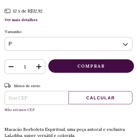
12
x de
R$32,92
Ver mais detalhes
Tamanho
ALTERAR CEP
Entregas para o CEP:
Meios de envio
CALCULAR
Não sei meu CEP
Macacão Borboleta Espiritual, uma peça autoral e exclusiva
LaLobba, super versátil e colorida.