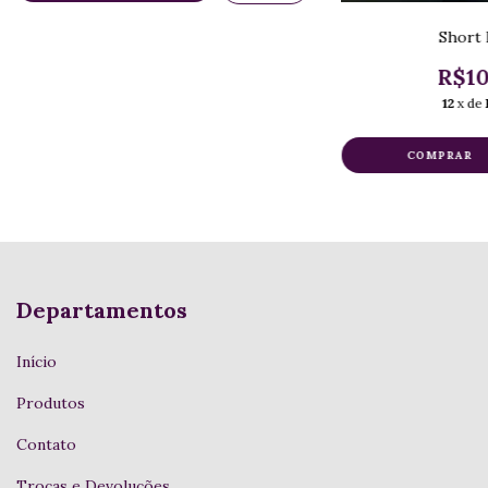
Short 
R$10
12
x de
COMPRAR
Departamentos
Início
Produtos
Contato
Trocas e Devoluções